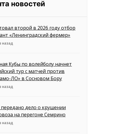
нта новостей
товал второй в 2026 году отбор
рант «Ленинградский фермер»
в назад
ная Кубы по волейболу начнет
ийский тур с матчей против
амо-ЛО» в Сосновом Бору
в назад
д передано дело о крушении
овоза на перегоне Семрино
в назад