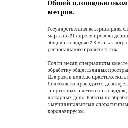
Общей площадью окол
метров.
Государственная
ветеринарная
с
марта
по
21
апреля
провела
дези
общей
площадью
2
,
8
млн
«
квадра
регионального
правительства
.
Почти
месяц
специалисты
вместе
обработку
общественных
простра
Два
раза
в
неделю
практически
в
Ленобласти
проводится
дезинфе
спортивных
и
детских
площадок
,
пожарных
депо
.
Работы
по
обрабо
с
муниципальными
оперативны
коронавирусом
.