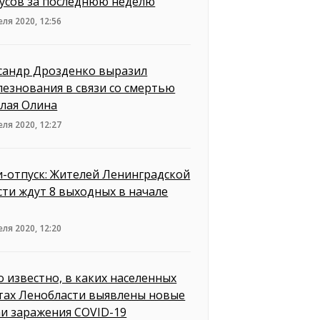
кусов за последнюю неделю
еля 2020, 12:56
сандр Дрозденко выразил
лезнования в связи со смертью
лая Олина
еля 2020, 12:27
-отпуск: Жителей Ленинградской
сти ждут 8 выходных в начале
еля 2020, 12:20
о известно, в каких населенных
тах Ленобласти выявлены новые
аи заражения COVID-19