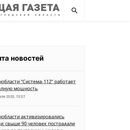
нта новостей
нобласти "Система-112" работает
олную мощность
еля 2020, 13:37
нобласти активизировались
и: свыше 90 человек пострадали