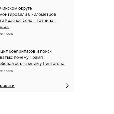
тчинском округе
монтировали 6 километров
ги Красное Село – Гатчина –
овск
ов назад
цит боеприпасов и поиск
ватых: почему Трамп
ебовал объяснений у Пентагона
ов назад
новости