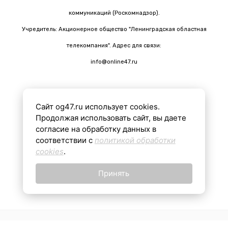
коммуникаций (Роскомнадзор).
Учредитель: Акционерное общество "Ленинградская областная
телекомпания". Адрес для связи:
info@online47.ru
Сайт og47.ru использует cookies.
Все материалы на сайте подготовлены с помощью ИИ
Продолжая использовать сайт, вы даете
согласие на обработку данных в
соответствии с
политикой обработки
16+
cookies
.
Принять