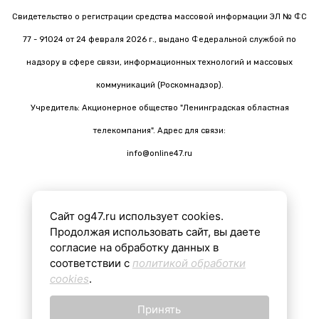
Свидетельство о регистрации средства массовой информации ЭЛ № ФС
77 - 91024 от 24 февраля 2026 г., выдано Федеральной службой по
надзору в сфере связи, информационных технологий и массовых
коммуникаций (Роскомнадзор).
Учредитель: Акционерное общество "Ленинградская областная
телекомпания". Адрес для связи:
info@online47.ru
Сайт og47.ru использует cookies.
Все материалы на сайте подготовлены с помощью ИИ
Продолжая использовать сайт, вы даете
согласие на обработку данных в
соответствии с
политикой обработки
16+
cookies
.
Принять