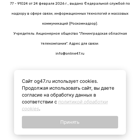
77 - 91024 от 24 февраля 2026 г., выдано Федеральной службой по
надзору в сфере связи, информационных технологий и массовых
коммуникаций (Роскомнадзор).
Учредитель: Акционерное общество "Ленинградская областная
телекомпания". Адрес для связи:
info@online47.ru
Сайт og47.ru использует cookies.
Все материалы на сайте подготовлены с помощью ИИ
Продолжая использовать сайт, вы даете
согласие на обработку данных в
соответствии с
политикой обработки
16+
cookies
.
Принять