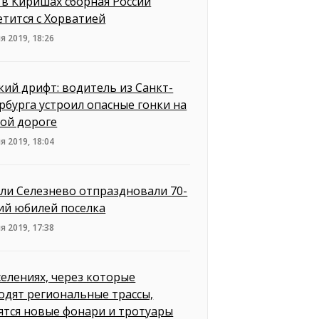
 в Киришах сборная России
етится с Хорватией
я 2019, 18:26
кий дрифт: водитель из Санкт-
рбурга устроил опасные гонки на
ой дороге
я 2019, 18:04
ли Селезнево отпраздновали 70-
ий юбилей поселка
я 2019, 17:38
селениях, через которые
одят региональные трассы,
ятся новые фонари и тротуары