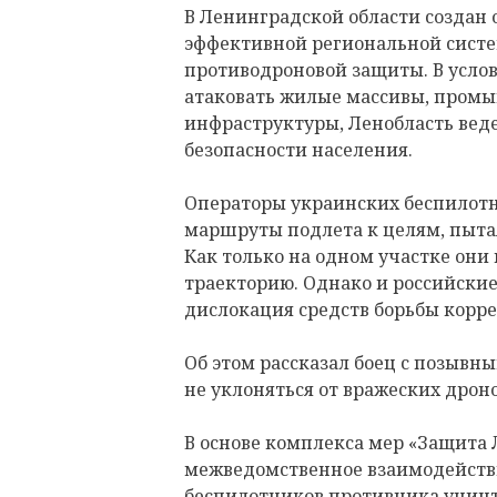
В Ленинградской области создан 
эффективной региональной сист
противодроновой защиты. В услов
атаковать жилые массивы, пром
инфраструктуры, Ленобласть вед
безопасности населения.
Операторы украинских беспилотн
маршруты подлета к целям, пыта
Как только на одном участке они
траекторию. Однако и российские
дислокация средств борьбы корре
Об этом рассказал боец с позывны
не уклоняться от вражеских дроно
В основе комплекса мер «Защита 
межведомственное взаимодейств
беспилотников противника уничт