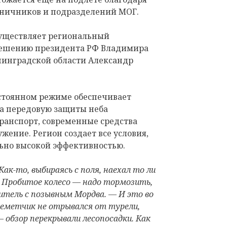
аничников и подразделений МОГ.
уществляет региональный
решению президента РФ Владимира
нинградской области Александр
остоянном режиме обеспечивает
а передовую защиты неба
анспорт, современные средства
жение. Регион создает все условия,
льно высокой эффективностью.
к-то, выбираясь с поля, наехал то ли
й. Пробитое колесо — надо тормозить,
итель с позывным Мордва. — И это во
леметчик не отрывался от турели,
 обзор перекрывали лесопосадки. Как