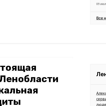
09 июл
Все 
стоящая
Ле
в Ленобласти
кальная
Алек
щиты
серв
люд