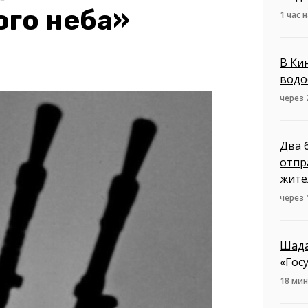
ого неба»
1 час 
В Ки
водо
через 
Два 
отпр
жите
через 
Шада
«Гос
18 мин