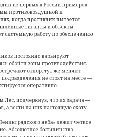
один из первых в России примеров
емы противовоздушной и
иях, когда противник пытается
ышленные гиганты и объекты
ет системную работу по обеспечению
иков постоянно варьируют
ясь обойти зоны противодействия.
 встречают отпор, тут же меняют
 подразделения не стоят на месте —
ктируется оперативно.
м Лес, подчеркнув, что их задача —
в, а вести на них настоящую охоту.
Ленинградского неба» лежит четкое
ие. Абсолютное большинство
ожается еще на подлете благодаря