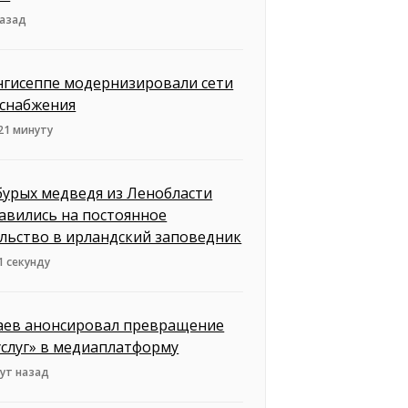
назад
нгисеппе модернизировали сети
снабжения
21 минуту
бурых медведя из Ленобласти
авились на постоянное
льство в ирландский заповедник
1 секунду
ев анонсировал превращение
услуг» в медиаплатформу
ут назад