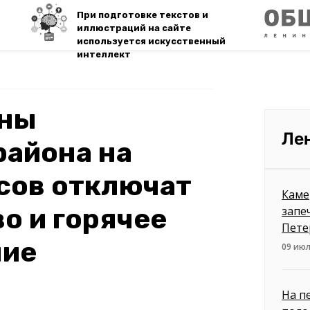
При подготовке текстов и
иллюстраций на сайте
используется искусственный
интеллект
ины
Ле
района на
сов отключат
Каме
о и горячее
запе
Пете
ние
09 июл
На п