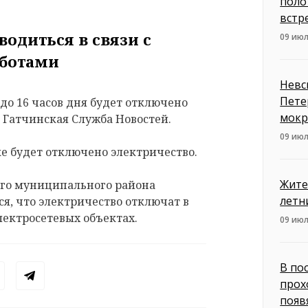
поло
встр
одиться в связи с
09 июл
ботами
Невс
Пете
 до 16 часов дня будет отключено
мокр
 Гатчинская Служба Новостей.
09 июл
лке будет отключено электричество.
Жите
ого муниципального района
летн
я, что электричество отключат в
лектросетевых объектах.
09 июл
В по
прох
появ