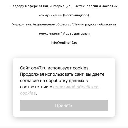
надзору в сфере связи, информационных технологий и массовых
коммуникаций (Роскомнадзор).
Учредитель: Акционерное общество "Ленинградская областная
телекомпания". Адрес для связи:
info@online47.ru
Сайт og47.ru использует cookies.
Все материалы на сайте подготовлены с помощью ИИ
Продолжая использовать сайт, вы даете
согласие на обработку данных в
соответствии с
политикой обработки
16+
cookies
.
Принять