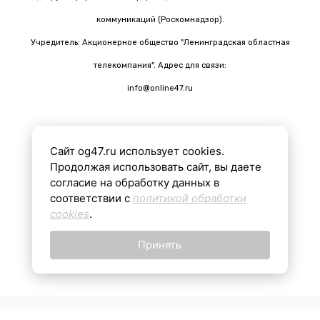
коммуникаций (Роскомнадзор).
Учредитель: Акционерное общество "Ленинградская областная
телекомпания". Адрес для связи:
info@online47.ru
Сайт og47.ru использует cookies.
Все материалы на сайте подготовлены с помощью ИИ
Продолжая использовать сайт, вы даете
согласие на обработку данных в
соответствии с
политикой обработки
16+
cookies
.
Принять