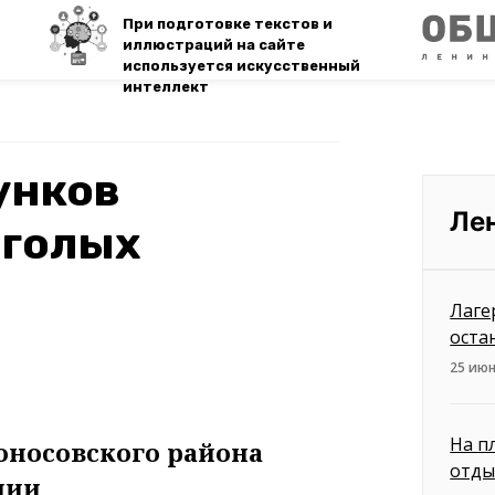
При подготовке текстов и
иллюстраций на сайте
используется искусственный
интеллект
унков
Ле
 голых
Лаге
оста
25 июн
На п
носовского района
отды
нии