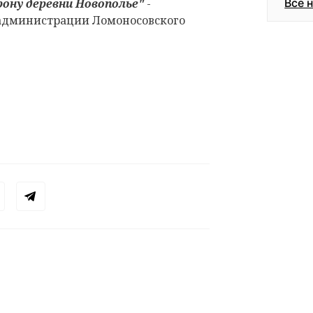
ону деревни Новополье"
-
Все 
администрации Ломоносовского