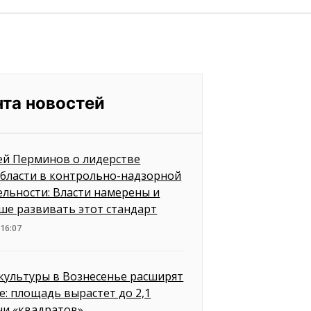
нта новостей
ей Перминов о лидерстве
бласти в контрольно-надзорной
ельности: Власти намерены и
ше развивать этот стандарт
 16:07
культуры в Вознесенье расширят
е: площадь вырастет до 2,1
чи «квадратов»