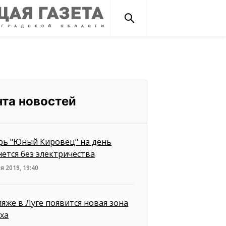
нта новостей
рь "Юный Кировец" на день
нется без электричества
я 2019, 19:40
ляже в Луге появится новая зона
ха