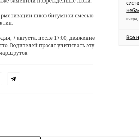
акже заменили повреждённые люки.
сист
неба
герметизации швов битумной смесью
вчера,
етки.
Все 
дня, 7 августа, после 17:00, движение
ыто. Водителей просят учитывать эту
маршрутов.