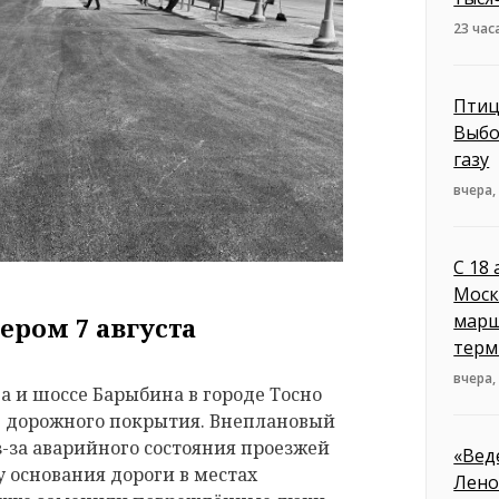
23 час
Птиц
Выбо
газу
вчера,
С 18
Моск
марш
ером 7 августа
терм
вчера,
 и шоссе Барыбина в городе Тосно
е дорожного покрытия. Внеплановый
з-за аварийного состояния проезжей
«Вед
 основания дороги в местах
Лено