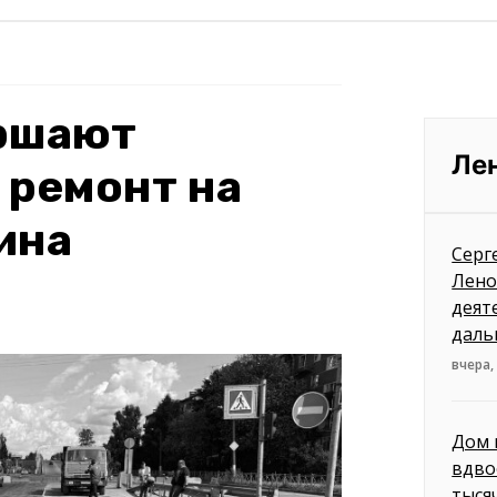
ершают
Ле
 ремонт на
ина
Серг
Лено
деят
даль
вчера,
Дом 
вдво
тыся