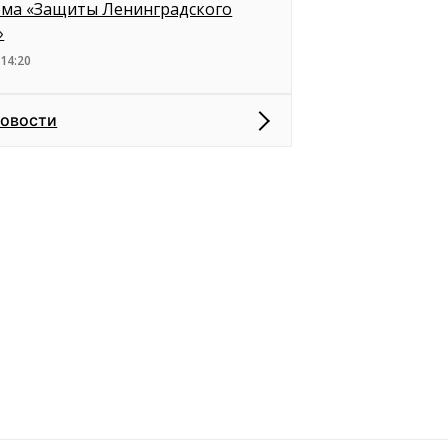
ема «Защиты Ленинградского
»
 14:20
новости