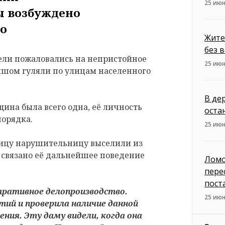
25 июн
 возбуждено
о
Жите
без 
ели пожаловались на непристойное
25 июн
шом гуляли по улицам населенного
В де
щина была всего одна, её личность
оста
порядка.
25 июн
ницу нарушительницу выселили из
 связано её дальнейшее поведение
Ломо
пере
пост
тративное делопроизводство.
25 июн
тий и проверила наличие данной
ния. Эту даму видели, когда она