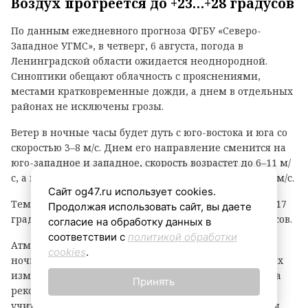
Воздух прогреется до +23…+28 градусов
По данным ежедневного прогноза ФГБУ «Северо-
Западное УГМС», в четверг, 6 августа, погода в
Ленинградской области ожидается неоднородной.
Синоптики обещают облачность с прояснениями,
местами кратковременные дожди, а днем в отдельных
районах не исключены грозы.
Ветер в ночные часы будет дуть с юго-востока и юга со
скоростью 3–8 м/с. Днем его направление сменится на
юго-западное и западное, скорость возрастет до 6–11 м/
с, а в прибрежных зонах порывы могут достигать 15 м/с.
Сайт og47.ru использует cookies.
Температурный фон в ночное время составит +12…+17
Продолжая использовать сайт, вы даете
градусов, днем воздух прогреется до +23…+28 градусов.
согласие на обработку данных в
соответствии с
политикой обработки
Атмосферное давление, как уточняют метеорологи,
cookies
.
ночью будет понижаться, однако днем существенных
изменений не ожидается. Жителям и гостям региона
Принять
рекомендуют быть внимательными при непогоде и
учитывать погодные условия при планировании дел.