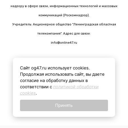
надзору в сфере связи, информационных технологий и массовых
коммуникаций (Роскомнадзор).
Учредитель: Акционерное общество "Ленинградская областная
телекомпания". Адрес для связи:
info@online47.ru
Сайт og47.ru использует cookies.
Все материалы на сайте подготовлены с помощью ИИ
Продолжая использовать сайт, вы даете
согласие на обработку данных в
соответствии с
политикой обработки
16+
cookies
.
Принять