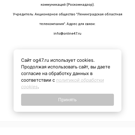
коммуникаций (Роскомнадзор).
Учредитель: Акционерное общество "Ленинградская областная
телекомпания". Адрес для связи:
info@online47.ru
Сайт og47.ru использует cookies.
Все материалы на сайте подготовлены с помощью ИИ
Продолжая использовать сайт, вы даете
согласие на обработку данных в
соответствии с
политикой обработки
16+
cookies
.
Принять